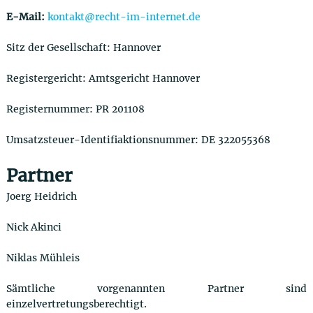
u
E-Mail:
kontakt@recht-im-internet.de
t
z
Sitz der Gesellschaft: Hannover
r
e
Registergericht: Amtsgericht Hannover
c
h
Registernummer: PR 201108
t
Umsatzsteuer-Identifiaktionsnummer: DE 322055368
Partner
Joerg Heidrich
Nick Akinci
Niklas Mühleis
Sämtliche vorgenannten Partner sind
einzelvertretungsberechtigt.