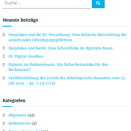
S
S
u
u
c
c
h
e
h
Neueste Beiträge
n
e
n
Deepfakes und die KI-Verordnung: Eine kritische Betrachtung der
a
ausufernden Offenlegungspflichten
c
Deepfakes und Recht: Eine Schutzlücke im digitalen Raum
h
:
EU Digital Omnibus
Palantir im Polizeieinsatz-Ein Sicherheitsrisiko für den
Rechtsstaat?
Veröffentlichung des Urteils des Arbeitsgericht Hannover vom 23.
Juli 2025 – Az.: 1 CA 77/25
Kategorien
Allgemein
(32)
Arbeitsrecht
(2)