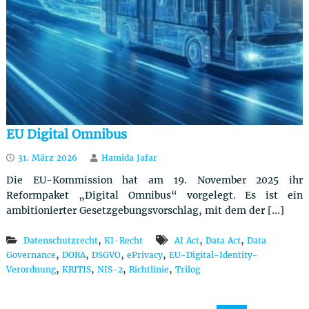
u
t
z
r
e
c
h
t
EU Digital Omnibus
31. März 2026
Hamida Jafar
Die EU-Kommission hat am 19. November 2025 ihr
Reformpaket „Digital Omnibus“ vorgelegt. Es ist ein
ambitionierter Gesetzgebungsvorschlag, mit dem der […]
,
,
,
Datenschutzrecht
KI-Recht
AI Act
Data Act
Data
,
,
,
,
Governance
DORA
DSGVO
ePrivacy
EU-Digital-Identity-
,
,
,
,
Verordnung
KRITIS
NIS-2
Richtlinie
Trilog