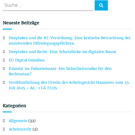
S
S
u
u
c
c
h
e
h
Neueste Beiträge
n
e
n
Deepfakes und die KI-Verordnung: Eine kritische Betrachtung der
a
ausufernden Offenlegungspflichten
c
Deepfakes und Recht: Eine Schutzlücke im digitalen Raum
h
:
EU Digital Omnibus
Palantir im Polizeieinsatz-Ein Sicherheitsrisiko für den
Rechtsstaat?
Veröffentlichung des Urteils des Arbeitsgericht Hannover vom 23.
Juli 2025 – Az.: 1 CA 77/25
Kategorien
Allgemein
(32)
Arbeitsrecht
(2)