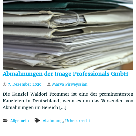
u
t
z
r
e
c
h
t
Abmahnungen der Image Professionals GmbH
7. Dezember 2020
Marva Pirweyssian
Die Kanzlei Waldorf Frommer ist eine der prominentesten
Kanzleien in Deutschland, wenn es um das Versenden von
Abmahnungen im Bereich […]
,
Allgemein
Abahmung
Urheberrecht