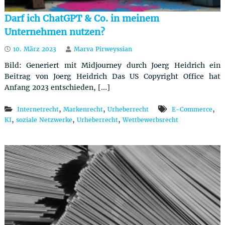
Darf ich ChatGPT & Co. in meinem
Unternehmen nutzen?
10. März 2023
Marva Pirweyssian
Bild: Generiert mit Midjourney durch Joerg Heidrich ein
Beitrag von Joerg Heidrich Das US Copyright Office hat
Anfang 2023 entschieden, […]
,
,
,
Internetrecht
Markenrecht
Urheberrecht
E-Commerce
,
,
,
KI
soziale Netzwerke
Urheberrecht
Wettbewerbsrecht