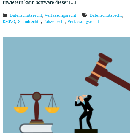
Inwiefern kann Software dieser […]
,
,
Datenschutzrecht
Verfassungsrecht
Datenschutzrecht
,
,
,
DSGVO
Grundrechte
Polizeirecht
Verfassungsrecht