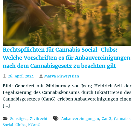
Rechtspflichten für Cannabis Social-Clubs:
Welche Vorschriften es für Anbauvereinigungen
nach dem Cannabisgesetz zu beachten gilt
26. April 2024
Marva Pirweyssian
Bild: Generiert mit Midjourney von Joerg Heidrich Seit der
Legalisierung des Cannabiskonsums durch Inkrafttreten des
Cannabisgesetzes (CanG) erleben Anbauvereinigungen einen
[…]
,
,
,
Sonstiges
Zivilrecht
Anbauvereinigungen
CanG
Cannabis
,
Social-Clubs
KCanG