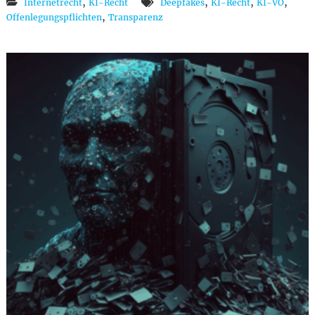
,
,
,
,
Internetrecht
KI-Recht
Deepfakes
KI-Recht
KI-VO
,
Offenlegungspflichten
Transparenz