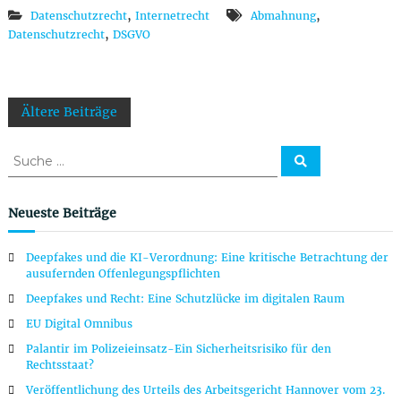
,
,
Datenschutzrecht
Internetrecht
Abmahnung
,
Datenschutzrecht
DSGVO
B
Ältere Beiträge
e
S
S
u
u
c
i
c
h
e
h
Neueste Beiträge
n
t
e
n
Deepfakes und die KI-Verordnung: Eine kritische Betrachtung der
a
r
ausufernden Offenlegungspflichten
c
Deepfakes und Recht: Eine Schutzlücke im digitalen Raum
h
a
:
EU Digital Omnibus
g
Palantir im Polizeieinsatz-Ein Sicherheitsrisiko für den
Rechtsstaat?
s
Veröffentlichung des Urteils des Arbeitsgericht Hannover vom 23.