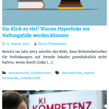
Ein Klick zu viel? Warum Hyperlinks zur
Haftungsfalle werden könnten
15. August 2025
Marva Pirweyssian
Bereits im Jahr 2003 urteilte der BGH, dass Websitebetreiber
für Verlinkungen auf fremde Inhalte grundsätzlich nicht
haften, wenn durch Links […]
,
,
Internetrecht
Urheberrecht
Internetrecht
soziale
,
Netzwerke
Urheberrecht