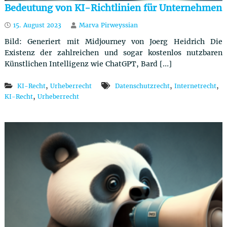
Bedeutung von KI-Richtlinien für Unternehmen
15. August 2023
Marva Pirweyssian
Bild: Generiert mit Midjourney von Joerg Heidrich Die
Existenz der zahlreichen und sogar kostenlos nutzbaren
Künstlichen Intelligenz wie ChatGPT, Bard […]
,
,
,
KI-Recht
Urheberrecht
Datenschutzrecht
Internetrecht
,
KI-Recht
Urheberrecht