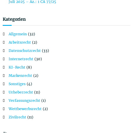
Juli 2025 – Az.: 1 CA 77/25
n
Kategorien
a
Allgemein
(32)
v
Arbeitsrecht
(2)
i
Datenschutzrecht
(33)
Internetrecht
(30)
g
KI-Recht
(8)
Markenrecht
(2)
a
Sonstiges
(4)
t
Urheberrecht
(11)
Verfassungsrecht
(1)
i
Wettbewerbsrecht
(2)
o
Zivilrecht
(11)
n