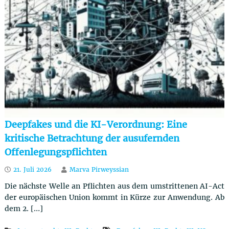
u
t
z
r
e
c
h
t
Deepfakes und die KI-Verordnung: Eine
kritische Betrachtung der ausufernden
Offenlegungspflichten
21. Juli 2026
Marva Pirweyssian
Die nächste Welle an Pflichten aus dem umstrittenen AI-Act
der europäischen Union kommt in Kürze zur Anwendung. Ab
dem 2. […]