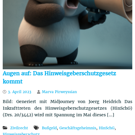
u
t
z
r
e
c
h
t
Augen auf: Das Hinweisgeberschutzgesetz
kommt
3. April 2023
Marva Pirweyssian
Bild: Generiert mit Midjourney von Joerg Heidrich Das
Inkrafttreten des Hinweisgeberschutzgesetzes (HinSchG)
(Drs. 20/3442) wird mit Spannung im Mai dieses […]
,
,
,
Zivilrecht
Bußgeld
Geschäftsgeheimnis
HinSchG
Hinweisgeberschutz