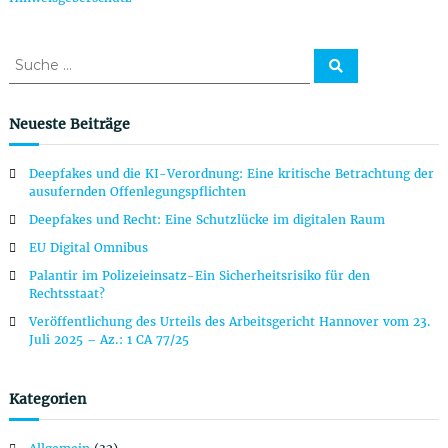
S
S
u
u
c
c
h
e
h
Neueste Beiträge
n
e
n
Deepfakes und die KI-Verordnung: Eine kritische Betrachtung der
a
ausufernden Offenlegungspflichten
c
Deepfakes und Recht: Eine Schutzlücke im digitalen Raum
h
:
EU Digital Omnibus
Palantir im Polizeieinsatz-Ein Sicherheitsrisiko für den
Rechtsstaat?
Veröffentlichung des Urteils des Arbeitsgericht Hannover vom 23.
Juli 2025 – Az.: 1 CA 77/25
Kategorien