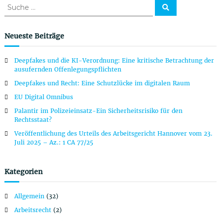
t
S
S
u
u
c
r
c
h
e
h
Neueste Beiträge
n
a
e
n
Deepfakes und die KI-Verordnung: Eine kritische Betrachtung der
a
g
ausufernden Offenlegungspflichten
c
Deepfakes und Recht: Eine Schutzlücke im digitalen Raum
h
s
:
EU Digital Omnibus
n
Palantir im Polizeieinsatz-Ein Sicherheitsrisiko für den
Rechtsstaat?
a
Veröffentlichung des Urteils des Arbeitsgericht Hannover vom 23.
Juli 2025 – Az.: 1 CA 77/25
v
Kategorien
i
Allgemein
(32)
g
Arbeitsrecht
(2)