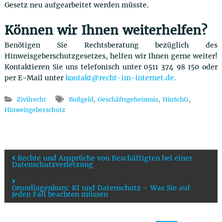
Gesetz neu aufgearbeitet werden müsste.
Können wir Ihnen weiterhelfen?
Benötigen Sie Rechtsberatung bezüglich des
Hinweisgeberschutzgesetzes, helfen wir Ihnen gerne weiter!
Kontaktieren Sie uns telefonisch unter 0511 374 98 150 oder
per E-Mail unter
kontakt@recht-im-internet.de.
,
,
,
Zivilrecht
Bußgeld
Geschäftsgeheimnis
HinSchG
Hinweisgeberschutz
B
Rechte und Ansprüche von Beschäftigten bei einer
Datenschutzverletzung
e
Grundlagenkurs: KI und Datenschutz – Was Sie auf
jeden Fall beachten müssen
i