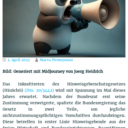
u
t
z
r
e
c
h
t
3. April 2023
Marva Pirweyssian
Bild: Generiert mit Midjourney von Joerg Heidrich
Das Inkrafttreten des Hinweisgeberschutzgesetzes
(HinSchG)
(Drs. 20/3442)
wird mit Spannung im Mai dieses
Jahres erwartet. Nachdem der Bundesrat erst seine
Zustimmung verweigerte, spaltete die Bundesregierung das
Gesetz in zwei Teile, um jegliche
nichtzustimmungspflichtigen Vorschriften durchzubringen.
Diese betreffen in erster Linie Hinweisgebende aus der