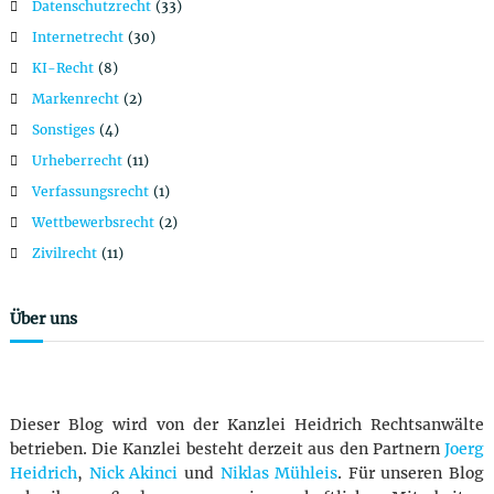
a
Datenschutzrecht
(33)
Internetrecht
(30)
t
KI-Recht
(8)
Markenrecht
(2)
i
Sonstiges
(4)
o
Urheberrecht
(11)
Verfassungsrecht
(1)
n
Wettbewerbsrecht
(2)
Zivilrecht
(11)
Über uns
Dieser Blog wird von der Kanzlei Heidrich Rechtsanwälte
betrieben. Die Kanzlei besteht derzeit aus den Partnern
Joerg
Heidrich
,
Nick Akinci
und
Niklas Mühleis
. Für unseren Blog