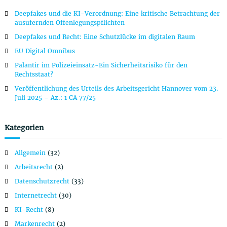
a
n
Deepfakes und die KI-Verordnung: Eine kritische Betrachtung der
a
g
ausufernden Offenlegungspflichten
c
Deepfakes und Recht: Eine Schutzlücke im digitalen Raum
h
s
:
EU Digital Omnibus
n
Palantir im Polizeieinsatz-Ein Sicherheitsrisiko für den
Rechtsstaat?
a
Veröffentlichung des Urteils des Arbeitsgericht Hannover vom 23.
Juli 2025 – Az.: 1 CA 77/25
v
Kategorien
i
Allgemein
(32)
g
Arbeitsrecht
(2)
a
Datenschutzrecht
(33)
Internetrecht
(30)
t
KI-Recht
(8)
Markenrecht
(2)