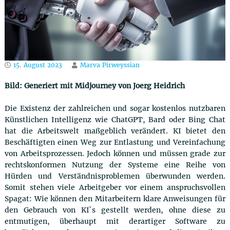
u
t
z
r
e
c
15. August 2023
Marva Pirweyssian
h
t
Bild: Generiert mit Midjourney von Joerg Heidrich
Die Existenz der zahlreichen und sogar kostenlos nutzbaren
Künstlichen Intelligenz wie ChatGPT, Bard oder Bing Chat
hat die Arbeitswelt maßgeblich verändert. KI bietet den
Beschäftigten einen Weg zur Entlastung und Vereinfachung
von Arbeitsprozessen. Jedoch können und müssen grade zur
rechtskonformen Nutzung der Systeme eine Reihe von
Hürden und Verständnisproblemen überwunden werden.
Somit stehen viele Arbeitgeber vor einem anspruchsvollen
Spagat: Wie können den Mitarbeitern klare Anweisungen für
den Gebrauch von KI`s gestellt werden, ohne diese zu
entmutigen, überhaupt mit derartiger Software zu