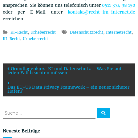
ansprechen. Sie können uns telefonisch unter
0511 374 98 150
oder per E-Mail unter
kontakt@recht-im-internet.de
erreichen.
,
,
,
KI-Recht
Urheberrecht
Datenschutzrecht
Internetrecht
,
KI-Recht
Urheberrecht
B
Grundlagenkurs: KI und Datenschutz – Was Sie auf
jeden Fall beachten müssen
e
Das EU-US Data Privacy Framework – ein neuer sicherer
Hafen?
i
t
S
S
u
u
c
r
c
h
e
h
Neueste Beiträge
n
e