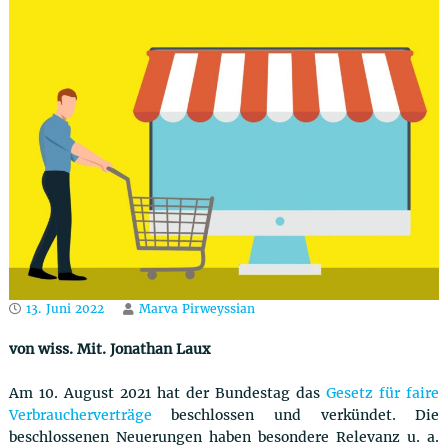
u
t
z
r
e
c
h
t
13. Juni 2022
Marva Pirweyssian
von wiss. Mit. Jonathan Laux
Am 10. August 2021 hat der Bundestag das
Gesetz für faire
Verbraucherverträge
beschlossen und verkündet. Die
beschlossenen Neuerungen haben besondere Relevanz u. a.