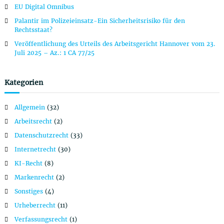
s
:
EU Digital Omnibus
n
Palantir im Polizeieinsatz-Ein Sicherheitsrisiko für den
Rechtsstaat?
a
Veröffentlichung des Urteils des Arbeitsgericht Hannover vom 23.
Juli 2025 – Az.: 1 CA 77/25
v
Kategorien
i
Allgemein
(32)
g
Arbeitsrecht
(2)
a
Datenschutzrecht
(33)
Internetrecht
(30)
t
KI-Recht
(8)
Markenrecht
(2)
i
Sonstiges
(4)
o
Urheberrecht
(11)
Verfassungsrecht
(1)