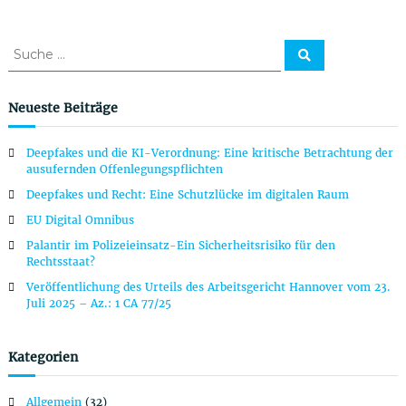
S
S
u
u
c
c
h
e
h
Neueste Beiträge
n
e
n
Deepfakes und die KI-Verordnung: Eine kritische Betrachtung der
a
ausufernden Offenlegungspflichten
c
Deepfakes und Recht: Eine Schutzlücke im digitalen Raum
h
:
EU Digital Omnibus
Palantir im Polizeieinsatz-Ein Sicherheitsrisiko für den
Rechtsstaat?
Veröffentlichung des Urteils des Arbeitsgericht Hannover vom 23.
Juli 2025 – Az.: 1 CA 77/25
Kategorien
Allgemein
(32)