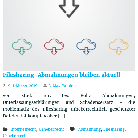
u
t
z
r
e
c
h
t
Filesharing-Abmahnungen bleiben aktuell
9. Oktober 2019
Niklas Mühleis
von stud. iur. Leo Kohz Abmahnungen,
Unterlassungserklärungen und Schadensersatz – die
Problematik des Filesharing urheberrechtlich geschützter
Dateien ist komplex aber […]
,
,
,
Internetrecht
Urheberrecht
Abmahnung
Filesharing
Urheberrecht