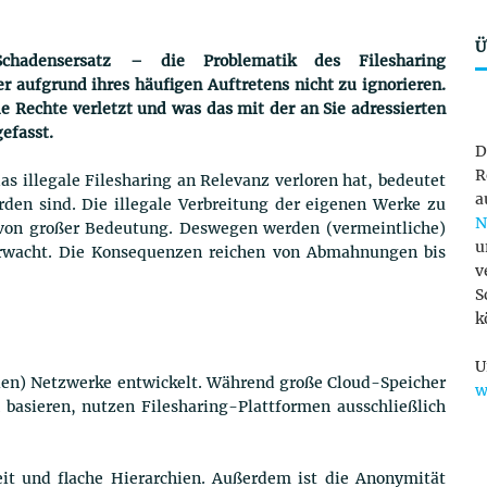
Ü
chadensersatz – die Problematik des Filesharing
r aufgrund ihres häufigen Auftretens nicht zu ignorieren.
e Rechte verletzt und was das mit der an Sie adressierten
efasst.
D
R
 illegale Filesharing an Relevanz verloren hat, bedeutet
a
den sind. Die illegale Verbreitung der eigenen Werke zu
N
 von großer Bedeutung. Deswegen werden (vermeintliche)
u
berwacht. Die Konsequenzen reichen von Abmahnungen bis
v
S
k
U
eilen) Netzwerke entwickelt. Während große Cloud-Speicher
w
 basieren, nutzen Filesharing-Plattformen ausschließlich
eit und flache Hierarchien. Außerdem ist die Anonymität