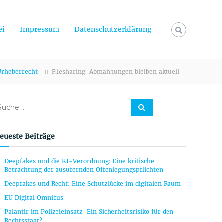
ei
Impressum
Datenschutzerklärung
Urheberrecht
Filesharing-Abmahnungen bleiben aktuell
S
u
c
h
e
eueste Beiträge
n
Deepfakes und die KI-Verordnung: Eine kritische
Betrachtung der ausufernden Offenlegungspflichten
Deepfakes und Recht: Eine Schutzlücke im digitalen Raum
EU Digital Omnibus
Palantir im Polizeieinsatz-Ein Sicherheitsrisiko für den
Rechtsstaat?