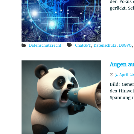
den Fokus 
gerückt. Se
,
,
Datenschutzrecht
ChatGPT
Datenschutz
DSGVO
Augen au
3. April 2
Bild: Gener
des Hinwei
Spannung i