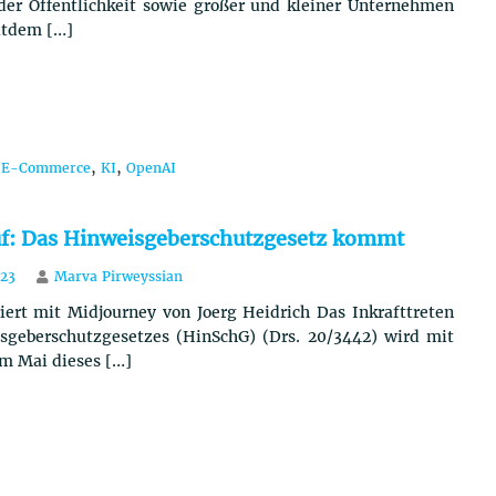
der Öffentlichkeit sowie großer und kleiner Unternehmen
itdem […]
,
,
,
E-Commerce
KI
OpenAI
f: Das Hinweisgeberschutzgesetz kommt
023
Marva Pirweyssian
iert mit Midjourney von Joerg Heidrich Das Inkrafttreten
sgeberschutzgesetzes (HinSchG) (Drs. 20/3442) wird mit
m Mai dieses […]