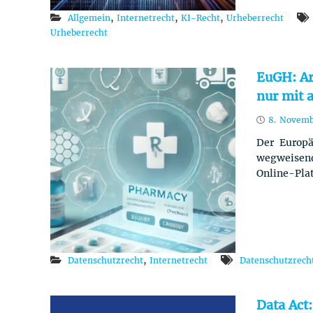
t
z
,
,
,
Allgemein
Internetrecht
KI-Recht
Urheberrecht
r
Urheberrecht
e
c
EuGH: Ar
h
t
nur mit 
8. Novemb
Der Europä
wegweisen
Online-Plat
,
Datenschutzrecht
Internetrecht
Datenschutzrech
Data Act