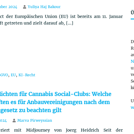
mber 2024
Yuliya Haj Bakour
Ü
ct der Europäischen Union (EU) ist bereits am 11. Januar
ft getreten und zielt darauf ab, […]
D
R
a
N
u
v
,
,
SGVO
EU
KI-Recht
S
k
lichten für Cannabis Social-Clubs: Welche
U
ften es für Anbauvereinigungen nach dem
w
gesetz zu beachten gilt
2024
Marva Pirweyssian
eriert mit Midjourney von Joerg Heidrich Seit der