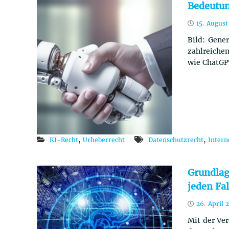
Bedeutun
15. August
Bild: Gene
zahlreiche
wie ChatGP
,
,
KI-Recht
Urheberrecht
Datenschutzrecht
Intern
Grundlag
jeden Fa
26. April 
Mit der Ve