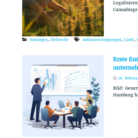
Legalisie
Cannabisge
,
,
,
Sonstiges
Zivilrecht
Anbauvereinigungen
CanG
Erste En
unterne
16. Febru
Bild: Gener
Hamburg hat