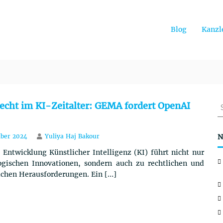
Blog
Kanzl
S
echt im KI-Zeitalter: GEMA fordert OpenAI
u
c
h
ber 2024
Yuliya Haj Bakour
N
e
 Entwicklung Künstlicher Intelligenz (KI) führt nicht nur
n
ogischen Innovationen, sondern auch zu rechtlichen und
a
ichen Herausforderungen. Ein […]
c
h
: