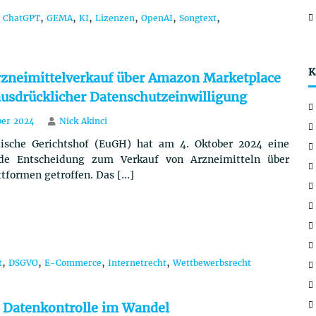
,
,
,
,
,
,
ChatGPT
GEMA
KI
Lizenzen
OpenAI
Songtext
K
zneimittelverkauf über Amazon Marketplace
ausdrücklicher Datenschutzeinwilligung
er 2024
Nick Akinci
ische Gerichtshof (EuGH) hat am 4. Oktober 2024 eine
de Entscheidung zum Verkauf von Arzneimitteln über
tformen getroffen. Das […]
,
,
,
,
t
DSGVO
E-Commerce
Internetrecht
Wettbewerbsrecht
: Datenkontrolle im Wandel