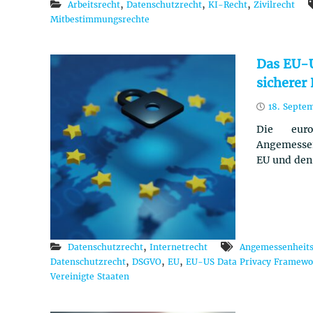
,
,
,
Arbeitsrecht
Datenschutzrecht
KI-Recht
Zivilrecht
Mitbestimmungsrechte
Das EU-U
sicherer
18. Septe
Die eur
Angemessen
EU und den
,
Datenschutzrecht
Internetrecht
Angemessenheits
,
,
,
Datenschutzrecht
DSGVO
EU
EU-US Data Privacy Framewo
Vereinigte Staaten